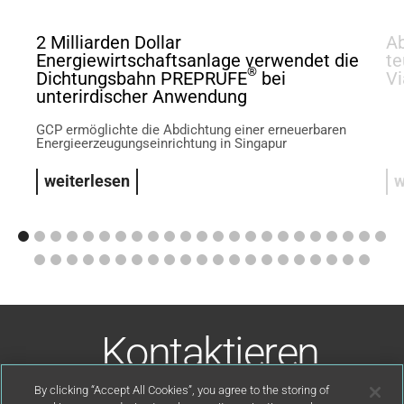
2 Milliarden Dollar
Ab
Energiewirtschaftsanlage verwendet die
te
®
Dichtungsbahn PREPRUFE
bei
Vi
unterirdischer Anwendung
GCP ermöglichte die Abdichtung einer erneuerbaren
Energieerzeugungseinrichtung in Singapur
weiterlesen
w
Kontaktieren
Sie uns
By clicking “Accept All Cookies”, you agree to the storing of