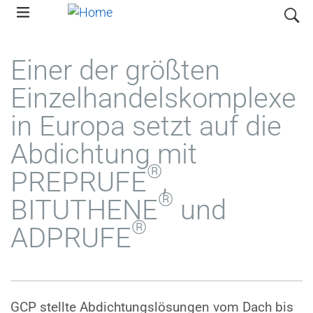
Skip
search
to
main
Einer der größten
navigation
Einzelhandelskomplexe
in Europa setzt auf die
Abdichtung mit
®
PREPRUFE
,
®
BITUTHENE
und
®
ADPRUFE
GCP stellte Abdichtungslösungen vom Dach bis