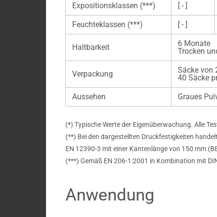
Expositionsklassen (***)
[ - ]
Feuchteklassen (***)
[ - ]
6 Monate
Haltbarkeit
Trocken und
Säcke von 2
Verpackung
40 Säcke pr
Aussehen
Graues Pul
(*) Typische Werte der Eigenüberwachung. Alle Te
(**) Bei den dargestellten Druckfestigkeiten hand
EN 12390-3 mit einer Kantenlänge von 150 mm (
(***) Gemäß EN 206-1:2001 in Kombination mit DI
Anwendung