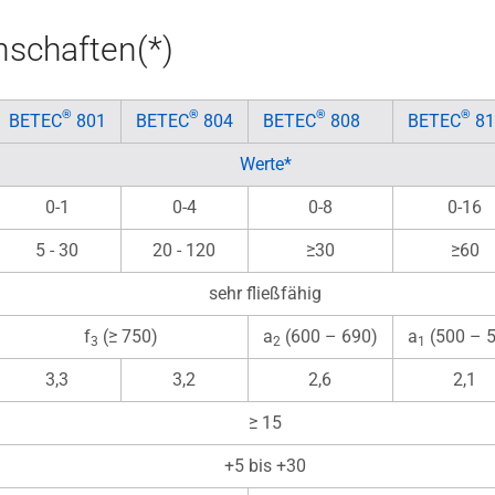
schaften(*)
®
®
®
®
BETEC
801
BETEC
804
BETEC
808
BETEC
81
Werte*
0-1
0-4
0-8
0-16
5 - 30
20 - 120
≥30
≥60
sehr fließfähig
f
(≥ 750)
a
(600 – 690)
a
(500 – 
3
2
1
3,3
3,2
2,6
2,1
≥ 15
+5 bis +30