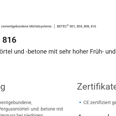
®
®
zementgebundene Mörtelsysteme
BETEC
801, 804, 808, 816
, 816
tel und -betone mit sehr hoher Früh- und
ng
Zertifikat
ementgebundene,
CE zertifiziert
ergussmörtel- und -betone mit
Verguss bei niedrigen