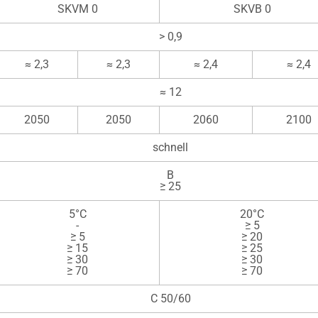
SKVM 0
SKVB 0
> 0,9
≈ 2,3
≈ 2,3
≈ 2,4
≈ 2,4
≈ 12
2050
2050
2060
2100
schnell
B
≥ 25
5°C
20°C
-
≥ 5
≥ 5
≥ 20
≥ 15
≥ 25
≥ 30
≥ 30
≥ 70
≥ 70
C 50/60