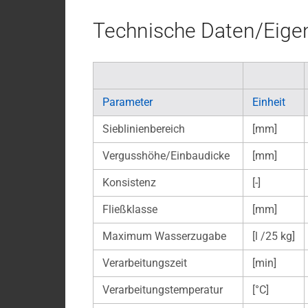
Technische Daten/Eigen
Parameter
Einheit
Sieblinienbereich
[mm]
Vergusshöhe/Einbaudicke
[mm]
Konsistenz
[-]
Fließklasse
[mm]
Maximum Wasserzugabe
[l /25 kg]
Verarbeitungszeit
[min]
Verarbeitungstemperatur
[°C]