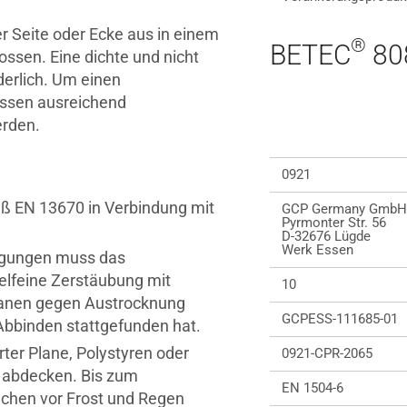
r Seite oder Ecke aus in einem
®
BETEC
80
ossen. Eine dichte und nicht
derlich. Um einen
üssen ausreichend
erden.
0921
 EN 13670 in Verbindung mit
GCP Germany GmbH
Pyrmonter Str. 56
D-32676 Lügde
Werk Essen
ngungen muss das
elfeine Zerstäubung mit
10
anen gegen Austrocknung
GCPESS-111685-01
Abbinden stattgefunden hat.
rter Plane, Polystyren oder
0921-CPR-2065
n abdecken. Bis zum
EN 1504-6
ächen vor Frost und Regen