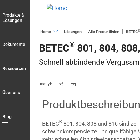
Skip
to
Produkte &
main
Lösungen
navigation
Home
Lösungen
Alle Produktlinien
BETEC
Produkte
®
Dokumente
BETEC
801, 804, 808
&
Lösungen
Schnell abbindende Vergussmör
Dokumente
Ressourcen
Ressourcen
PDF
Über
Über uns
uns
Produktbeschreibu
Blog
Blog
My
®
BETEC
801, 804, 808 und 816 sind z
Briefcase
schwindkompensierte und quellfähige V
Einloggen
sehr schnellen Abbindeeigenschaften. 