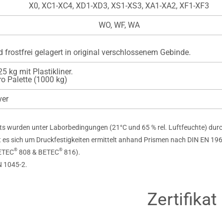
X0, XC1-XC4, XD1-XD3, XS1-XS3, XA1-XA2, XF1-XF3
WO, WF, WA
 frostfrei gelagert in original verschlossenem Gebinde.
5 kg mit Plastikliner.
o Palette (1000 kg)
ver
sts wurden unter Laborbedingungen (21°C und 65 % rel. Luftfeuchte) dur
elt es sich um Druckfestigkeiten ermittelt anhand Prismen nach DIN EN 19
®
®
BETEC
808 & BETEC
816).
N 1045-2.
Zertifikat