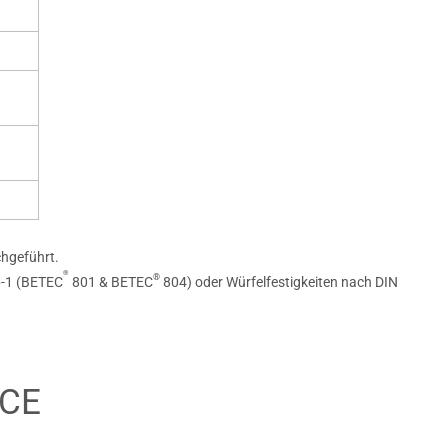
chgeführt.
®
®
6-1 (BETEC
801 & BETEC
804) oder Würfelfestigkeiten nach DIN
 CE