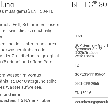
®
lung
BETEC
80
ndes muss gemäß EN 1504-10
hmutz, Fett, Schlämmen, losem
ten sein, die sich nachteilig
en.
0921
nen und den Untergrund durch
GCP Germany GmbH
Pyrmonter Str. 56
ruckwasserstrahlen oder
D-32676 Lügde
is der Grundbeton freigelegt ist
Werk Essen
t (Bindung) und offene Poren
12
GCPESS-111856-01
rem Wasser im Voraus
änkt ist. Der Untergrund sollte
0921-CPR-2065
ndes Wasser aufweisen.
EN 1504-6
in und eine
indestens 1,5 N/mm² haben.
Verankerungsproduk