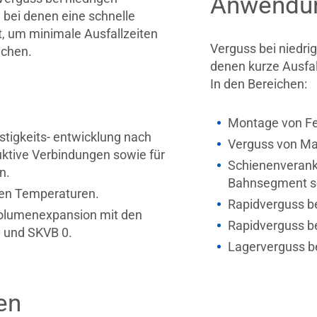
Anwendun
bei denen eine schnelle
t, um minimale Ausfallzeiten
Verguss bei niedr
ichen.
denen kurze Ausfall
In den Bereichen:
Montage von Fer
tigkeits- entwicklung nach
Verguss von Ma
uktive Verbindungen sowie für
Schienenverank
n.
Bahnsegment s
ren Temperaturen.
Rapidverguss be
Volumenexpansion mit den
Rapidverguss b
 und SKVB 0.
Lagerverguss b
en