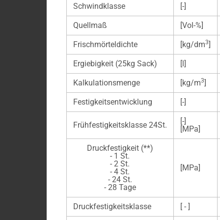
Schwindklasse
[-]
Quellmaß
[Vol-%]
3
Frischmörteldichte
[kg/dm
]
Ergiebigkeit (25kg Sack)
[l]
3
Kalkulationsmenge
[kg/m
]
Festigkeitsentwicklung
[-]
[-]
Frühfestigkeitsklasse 24St.
[MPa]
Druckfestigkeit (**)
- 1 St.
- 2 St.
[MPa]
- 4 St.
- 24 St.
- 28 Tage
Druckfestigkeitsklasse
[ - ]