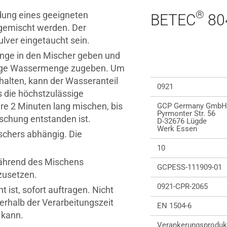
®
ung eines geeigneten
BETEC
80
gemischt werden. Der
lver eingetaucht sein.
nge in den Mischer geben und
rige Wassermenge zugeben. Um
halten, kann der Wasseranteil
0921
s die höchstzulässige
 2 Minuten lang mischen, bis
GCP Germany GmbH
Pyrmonter Str. 56
chung entstanden ist.
D-32676 Lügde
Werk Essen
schers abhängig. Die
10
ährend des Mischens
GCPESS-111909-01
zusetzen.
0921-CPR-2065
 ist, sofort auftragen. Nicht
erhalb der Verarbeitungszeit
EN 1504-6
 kann.
Verankerungsproduk